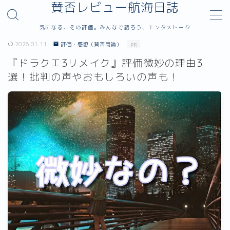
賛否レビュー航海日誌
気になる、その評価。みんなで語ろう、エンタメトーク
MENU
2026.01.11
評価・感想（賛否両論）
PR
『ドラクエ3リメイク』評価微妙の理由3
サイトマップ
選！批判の声やおもしろいの声も！
お問い合わせ
カテゴリー
運営者プロフィール｜badendblog.com