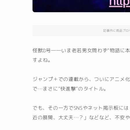
記事内に商品プロ
怪獣8号――いま老若男女問わず“物語に
すよね。
ジャンプ＋での連載から、ついにアニメ
で…まさに“快進撃”のタイトル。
でも、その一方でSNSやネット掲示板に
近の展開、大丈夫…？」などなど、不安