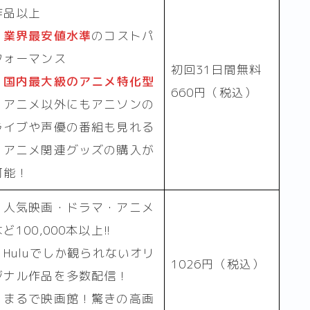
作品以上
・
業界最安値水準
のコストパ
フォーマンス
初回31日間無料
・
国内最大級のアニメ特化型
660円（税込）
・アニメ以外にもアニソンの
ライブや声優の番組も見れる
・アニメ関連グッズの購入が
可能！
・人気映画・ドラマ・アニメ
ど100,000本以上!!
・Huluでしか観られないオリ
1026円（税込）
ジナル作品を多数配信！
・まるで映画館！驚きの高画