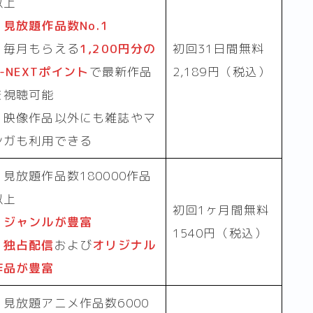
以上
・
見放題作品数No.1
・毎月もらえる
1,200円分の
初回31日間無料
U-NEXTポイント
で最新作品
2,189円（税込）
を視聴可能
・映像作品以外にも雑誌やマ
ンガも利用できる
・見放題作品数180000作品
以上
初回1ヶ月間無料
・
ジャンルが豊富
1540円（税込）
・
独占配信
および
オリジナル
作品が豊富
・見放題アニメ作品数6000