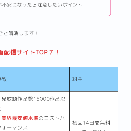
が不安になったら注意したいポイント
ごと解消します！
画配信サイト
TOP７！
特徴
料金
・見放題作品数15000作品以
上
・
業界最安値水準
のコストパ
初回14日間無料
フォーマンス