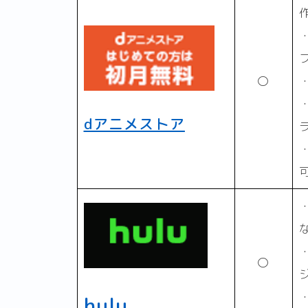
〇
dアニメストア
な
〇
hulu