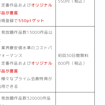
550円（税込）
・定番作品および
オリジナル
作品が豊富
新規登録で
550ptゲット
・見放題作品数13000作品以
上
・業界最安値水準のコストパ
フォーマンス
初回30日間無料
・定番作品および
オリジナル
600円（税込）
作品が豊富
・様々なプライム会員特典が
利用できる
・見放題作品数320000作品