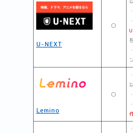
〇
U-NEXT
〇
Lemino