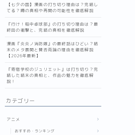
【七夕の国】漫画の打ち切り理由は？完結し
てる？噂の真相や再開の可能性を徹底解説
『行け！稲中卓球部』の打ち切り理由は？最
終回の衝撃と、完結の真相を徹底解説
漫画『炎炎ノ消防隊』の最終話はひどい？結
末のメタ展開と賛否両論の理由を徹底解説
【2026年最新】
『寄宿学校のジュリエット』は打ち切り？完
結した結末の真相と、作品の魅力を徹底解
説！
カテゴリー
アニメ
おすすめ・ランキング