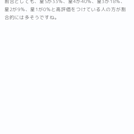
割合としても、星5が33％、星4が40％、星3が18％、
星2が9％、星1が0％と高評価をつけている人の方が割
合的には多そうですね。