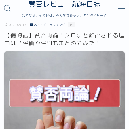
賛否レビュー航海日誌
気になる、その評価。みんなで語ろう、エンタメトーク
MENU
2025.09.17
おすすめ・ランキング
PR
【傷物語】賛否両論！グロいと酷評される理
サイトマップ
由は？評価や評判もまとめてみた！
お問い合わせ
カテゴリー
運営者プロフィール｜badendblog.com