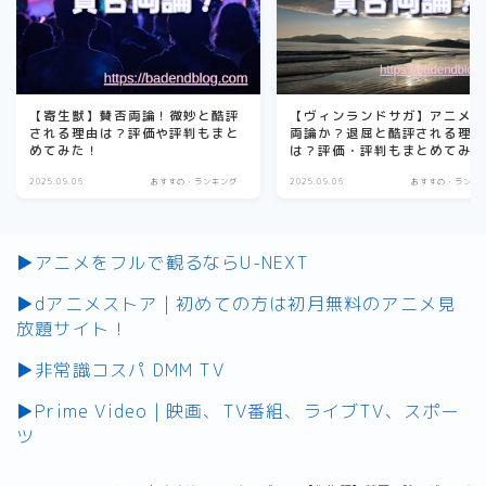
【寄生獣】賛否両論！微妙と酷評
【ヴィンランドサガ】アニメ
される理由は？評価や評判もまと
両論か？退屈と酷評される理
めてみた！
は？評価・評判もまとめてみ
2025.09.06
おすすめ・ランキング
2025.09.06
おすすめ・ランキ
▶アニメをフルで観るならU-NEXT
▶dアニメストア | 初めての方は初月無料のアニメ見
放題サイト！
▶非常識コスパ DMM TV
▶Prime Video | 映画、TV番組、ライブTV、スポー
ツ